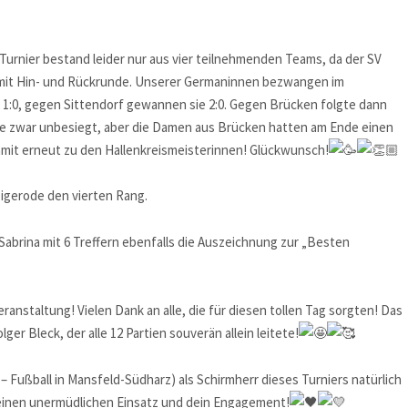
 Turnier bestand leider nur aus vier teilnehmenden Teams, da der SV
r mit Hin- und Rückrunde. Unserer Germaninnen bezwangen im
t 1:0, gegen Sittendorf gewannen sie 2:0. Gegen Brücken folgte dann
 sie zwar unbesiegt, aber die Damen aus Brücken hatten am Ende einen
mit erneut zu den Hallenkreismeisterinnen! Glückwunsch!
bigerode den vierten Rang.
abrina mit 6 Treffern ebenfalls die Auszeichnung zur „Besten
ranstaltung! Vielen Dank an alle, die für diesen tollen Tag sorgten! Das
ger Bleck, der alle 12 Partien souverän allein leitete!
 Fußball in Mansfeld-Südharz) als Schirmherr dieses Turniers natürlich
deinen unermüdlichen Einsatz und dein Engagement!