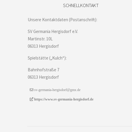
SCHNELLKONTAKT
Unsere Kontaktdaten (Postanschrift):
SV Germania Hergisdorf e.V.
Martinstr. 10L
06313 Hergisdorf
Spielstätte („Kulch“):
Bahnhofstraße 7
06313 Hergisdorf
sv-germania-hergisdorf@gmx.de
https://www.sv-germania-hergisdorf.de