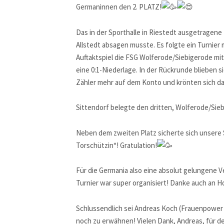
Germaninnen den 2. PLATZ!
Das in der Sporthalle in Riestedt ausgetragene
Allstedt absagen musste. Es folgte ein Turnie
Auftaktspiel die FSG Wolferode/Siebigerode mi
eine 0:1-Niederlage. In der Rückrunde blieben
Zähler mehr auf dem Konto und krönten sich da
Sittendorf belegte den dritten, Wolferode/Sie
Neben dem zweiten Platz sicherte sich unsere S
Torschützin“! Gratulation!
Für die Germania also eine absolut gelungene Ve
Turnier war super organisiert! Danke auch an Hol
Schlussendlich sei Andreas Koch (Frauenpower –
noch zu erwähnen! Vielen Dank, Andreas, für 