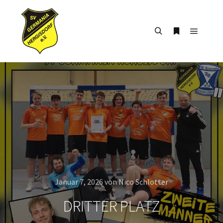
Hauptm
Suchen
Weitere Infor
Januar 7, 2026
von
Nico Schlotter
DRITTER PLATZ