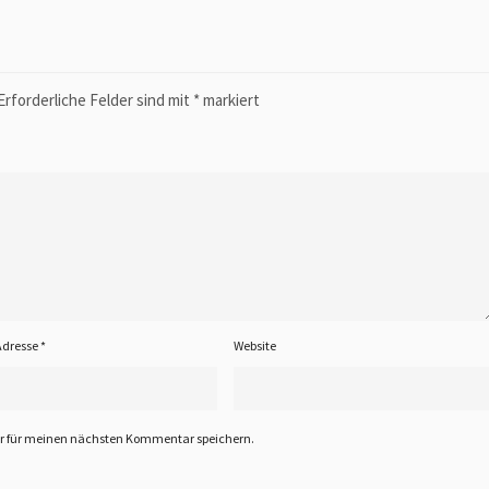
Erforderliche Felder sind mit
*
markiert
Adresse
*
Website
er für meinen nächsten Kommentar speichern.