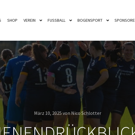
S
SHOP
VEREIN
FUSSBALL
BOGENSPORT
SPONSORE
März 10, 2025
von
Nico Schlotter
ENENDRÜCKBLICK