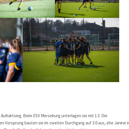
uftaktsieg. Beim ESV Merseburg unterlagen sie mit 1:3. Die
en Vorsprung bauten sie im zweiten Durchgang auf 3:0 aus, ehe Janine i