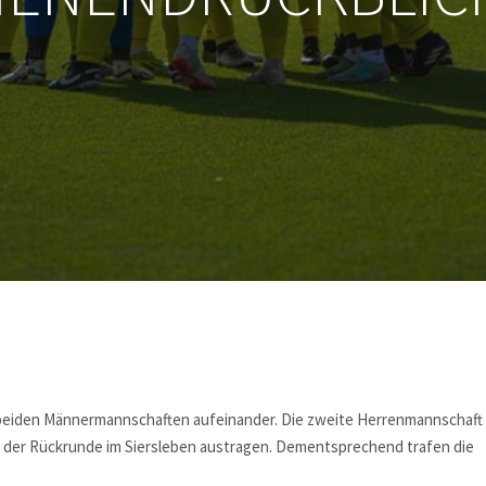
beiden Männermannschaften aufeinander. Die zweite Herrenmannschaft
n der Rückrunde im Siersleben austragen. Dementsprechend trafen die